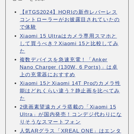
【#TGS2024】HORIの新作レバーレス
コントローラーがお披露目されていたの
で体験
Xiaomi 15 Ultraはカメラ専用スマホと
して買うべき？Xiaomi 15と比較してみ
た
複数デバイスを急速充電！「Anker
Nano Charger (130W, 6 Ports)」は卓
上の充電器におすすめ
Xiaomi 15とXiaomi 14T Proのカメラ性
能はどれくらい違う？静止画を比べてみ
た
2億画素望遠カメラ搭載の「Xiaomi 15
Ultra」が国内発売！コンデジ代わりにな
りそうなスマートフォン
人気ARグラス「XREAL ONE」はエンタ