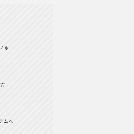
ス
いる
び方
テムへ